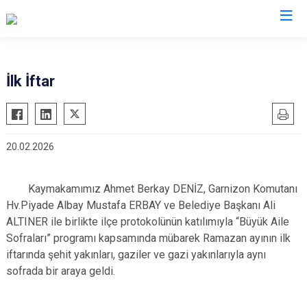
Denizli
İlk İftar
Acıpayam
Çardak
Pamukkale
Çivril
20.02.2026
Babadağ
Güney
Baklan
Honaz
Kaymakamımız Ahmet Berkay DENİZ, Garnizon Komutanı
Bekilli
Kale
Hv.Piyade Albay Mustafa ERBAY ve Belediye Başkanı Ali
Beyağaç
Sarayköy
ALTINER ile birlikte ilçe protokolünün katılımıyla “Büyük Aile
Bozkurt
Serinhisar
Sofraları” programı kapsamında mübarek Ramazan ayının ilk
iftarında şehit yakınları, gaziler ve gazi yakınlarıyla aynı
Buldan
Tavas
sofrada bir araya geldi.
Çal
Merkezefendi
Çameli