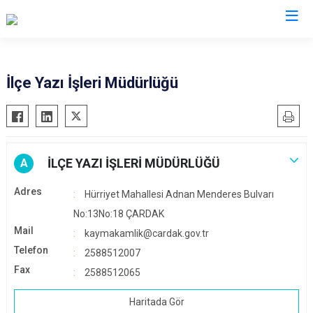
Denizli
İlçe Yazı İşleri Müdürlüğü
Acıpayam
Çardak
Pamukkale
Çivril
Babadağ
Güney
İLÇE YAZI İŞLERİ MÜDÜRLÜĞÜ
A
Baklan
Honaz
Adres
Hürriyet Mahallesi Adnan Menderes Bulvarı
Bekilli
Kale
No:13No:18 ÇARDAK
Beyağaç
Sarayköy
Mail
kaymakamlik@cardak.gov.tr
Bozkurt
Serinhisar
Telefon
2588512007
Buldan
Tavas
Fax
2588512065
Çal
Merkezefendi
Haritada Gör
Çameli