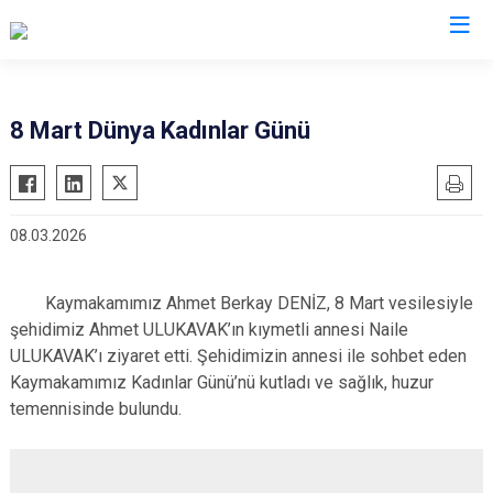
Denizli
8 Mart Dünya Kadınlar Günü
Acıpayam
Çardak
Pamukkale
Çivril
08.03.2026
Babadağ
Güney
Baklan
Honaz
Kaymakamımız Ahmet Berkay DENİZ, 8 Mart vesilesiyle
Bekilli
Kale
şehidimiz Ahmet ULUKAVAK’ın kıymetli annesi Naile
Beyağaç
Sarayköy
ULUKAVAK’ı ziyaret etti. Şehidimizin annesi ile sohbet eden
Bozkurt
Serinhisar
Kaymakamımız Kadınlar Günü’nü kutladı ve sağlık, huzur
temennisinde bulundu.
Buldan
Tavas
Çal
Merkezefendi
Çameli